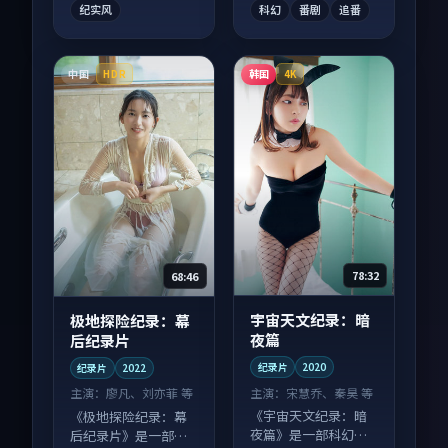
纪实风
科幻
番剧
追番
中国
韩国
HDR
4K
78:32
68:46
宇宙天文纪录：暗
极地探险纪录：幕
夜篇
后纪录片
纪录片
2020
纪录片
2022
主演：
宋慧乔、秦昊 等
主演：
廖凡、刘亦菲 等
《宇宙天文纪录：暗
《极地探险纪录：幕
夜篇》是一部科幻向
后纪录片》是一部冒