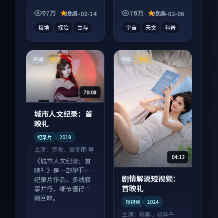
纪录片作品，节奏紧
险向纪录片作品，片
凑信息量大，适合沉
尾彩蛋别错过，字幕
97万
9.8
76万
9.8
2025-02-14
2024-02-06
浸式追看。
区常有惊喜。
极地
探险
生存
宇宙
天文
科普
中国
中国
4K
院线
70:08
城市人文纪录：首
映礼
纪录片
2019
主演：
黄渤、周冬雨 等
04:12
《城市人文纪录：首
映礼》是一部犯罪向
剧情解说短视频：
纪录片作品，多线叙
首映礼
事并行，细节值得二
刷回味。
短视频
2024
主演：
杨紫、易烊千玺