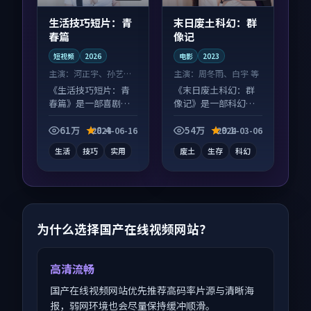
生活技巧短片：青
末日废土科幻：群
春篇
像记
短视频
2026
电影
2023
主演：
河正宇、孙艺珍
主演：
周冬雨、白宇 等
等
《生活技巧短片：青
《末日废土科幻：群
春篇》是一部喜剧向
像记》是一部科幻向
短视频作品，适合大
电影作品，片尾彩蛋
屏端观看，细节更丰
别错过，字幕区常有
61万
8.4
54万
9.1
2024-06-16
2024-03-06
富。
惊喜。
生活
技巧
实用
废土
生存
科幻
为什么选择国产在线视频网站？
高清流畅
国产在线视频网站优先推荐高码率片源与清晰海
报，弱网环境也会尽量保持缓冲顺滑。