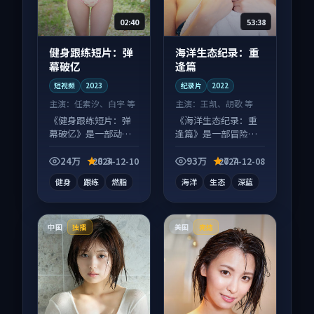
02:40
53:38
健身跟练短片：弹
海洋生态纪录：重
幕破亿
逢篇
短视频
2023
纪录片
2022
主演：
任素汐、白宇 等
主演：
王凯、胡歌 等
《健身跟练短片：弹
《海洋生态纪录：重
幕破亿》是一部动作
逢篇》是一部冒险向
向短视频作品，类型
纪录片作品，多线叙
元素齐全，观感爽快
事并行，细节值得二
24万
8.3
93万
7.7
2024-12-10
2024-12-08
不拖沓。
刷回味。
健身
跟练
燃脂
海洋
生态
深蓝
中国
美国
独播
完结