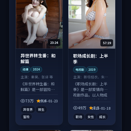
23:24
57:19
异世界转生番：和
职场成长剧：上半
解篇
季
动漫
2024
电视剧
2019
主演：
秦昊、张译 等
主演：
新垣结衣、朱一
龙 等
《异世界转生番：和
《职场成长剧：上半
解篇》是一部冒险向
季》是一部爱情向电
动漫作品，社区讨论
视剧作品，以人物成
度高，适合配弹幕观
长为内核，情感戏份
73万
9.4
2025-01-23
看。
扎实。
49万
7.3
2025-01-18
异世界
转生
冒险
职场
女性
成长