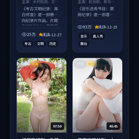
主演：
木村拓哉、王凯
主演：
赵丽颖、新垣结
等
衣 等
《考古文明纪录：黑
《音乐选秀节目：票
白修复》是一部悬疑
房纪录》是一部喜剧
向纪录片作品，片尾
向综艺作品，口碑持
彩蛋别错过，字幕区
续发酵，适合周末一
93万
8.7
2024-12-25
常有惊喜。
口气刷完。
25万
7.2
2024-12-27
音乐
真人秀
考古
文明
历史
舞台
中国
中国
独播
院线
07:50
46:45