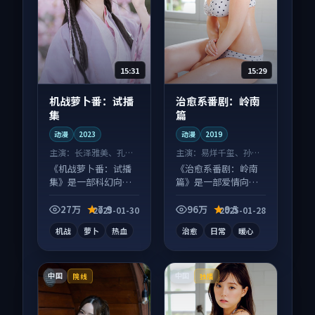
15:31
15:29
机战萝卜番：试播
治愈系番剧：岭南
集
篇
动漫
2023
动漫
2019
主演：
长泽雅美、孔刘
主演：
易烊千玺、孙艺
等
珍 等
《机战萝卜番：试播
《治愈系番剧：岭南
集》是一部科幻向动
篇》是一部爱情向动
漫作品，社区讨论度
漫作品，类型元素齐
高，适合配弹幕观
全，观感爽快不拖
27万
7.9
96万
9.5
2025-01-30
2025-01-28
看。
沓。
机战
萝卜
热血
治愈
日常
暖心
中国
中国
院线
独播