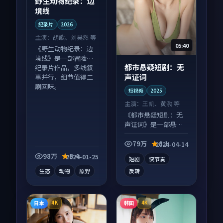
野生动物纪录：边
境线
纪录片
2026
主演：
胡歌、刘昊然 等
05:40
《野生动物纪录：边
境线》是一部冒险向
都市悬疑短剧：无
纪录片作品，多线叙
声证词
事并行，细节值得二
刷回味。
短视频
2025
主演：
王凯、黄渤 等
《都市悬疑短剧：无
声证词》是一部悬疑
向短视频作品，类型
元素齐全，观感爽快
79万
8.1
2024-04-14
不拖沓。
98万
8.4
2024-01-25
短剧
快节奏
生态
动物
原野
反转
日本
韩国
4K
4K