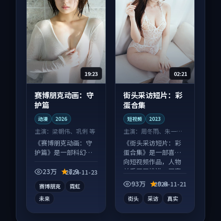
19:23
02:21
赛博朋克动画：守
街头采访短片：彩
护篇
蛋合集
动漫
2026
短视频
2023
主演：
梁朝伟、巩俐 等
主演：
周冬雨、朱一龙
等
《赛博朋克动画：守
《街头采访短片：彩
护篇》是一部科幻向
蛋合集》是一部喜剧
动漫作品，片尾彩蛋
向短视频作品，人物
别错过，字幕区常有
关系层层推进，尾声
23万
7.9
2024-11-23
惊喜。
常有情绪落点。
93万
9.6
2024-11-21
赛博朋克
霓虹
未来
街头
采访
真实