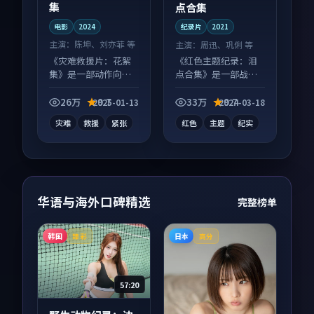
集
点合集
电影
2024
纪录片
2021
主演：
陈坤、刘亦菲 等
主演：
周迅、巩俐 等
《灾难救援片：花絮
《红色主题纪录：泪
集》是一部动作向电
点合集》是一部战争
影作品，节奏紧凑信
向纪录片作品，口碑
息量大，适合沉浸式
持续发酵，适合周末
26万
9.7
33万
9.7
2025-01-13
2024-03-18
追看。
一口气刷完。
灾难
救援
紧张
红色
主题
纪实
华语与海外口碑精选
完整榜单
韩国
日本
臻彩
高分
57:20