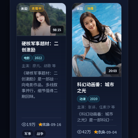
美国
美国
连载中
独播
98:15
硬核军事题材：二
创激励
电影
2022
主演：
廖凡、胡歌 等
20:03
《硬核军事题材：二
创激励》是一部战争
科幻动画番：城市
向电影作品，多线叙
之光
事并行，细节值得二
刷回味。
动漫
2020
主演：
张译、任素汐 等
《科幻动画番：城市
之光》是一部科幻向
19万
9.8
2024-09-16
动漫作品，社区讨论
度高，适合配弹幕观
42万
9.8
2024-09-04
军事
战争
看。