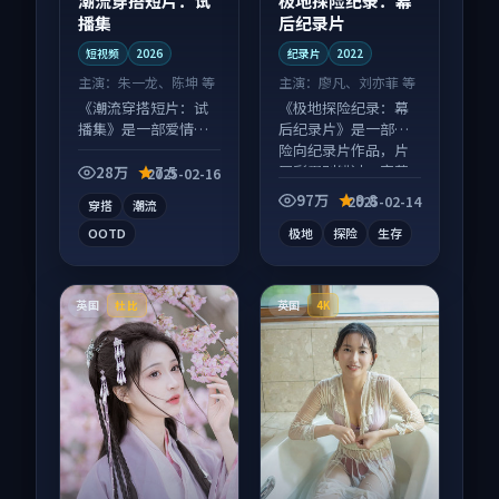
潮流穿搭短片：试
极地探险纪录：幕
播集
后纪录片
短视频
2026
纪录片
2022
主演：
朱一龙、陈坤 等
主演：
廖凡、刘亦菲 等
《潮流穿搭短片：试
《极地探险纪录：幕
播集》是一部爱情向
后纪录片》是一部冒
短视频作品，以人物
险向纪录片作品，片
成长为内核，情感戏
尾彩蛋别错过，字幕
28万
7.5
2025-02-16
份扎实。
区常有惊喜。
97万
9.8
2025-02-14
穿搭
潮流
OOTD
极地
探险
生存
英国
英国
杜比
4K