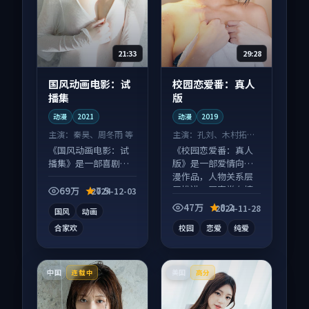
21:33
29:28
国风动画电影：试
校园恋爱番：真人
播集
版
动漫
2021
动漫
2019
主演：
秦昊、周冬雨 等
主演：
孔刘、木村拓哉
等
《国风动画电影：试
《校园恋爱番：真人
播集》是一部喜剧向
版》是一部爱情向动
动漫作品，节奏紧凑
漫作品，人物关系层
信息量大，适合沉浸
层推进，尾声常有情
69万
7.5
2024-12-03
式追看。
绪落点。
47万
8.2
2024-11-28
国风
动画
合家欢
校园
恋爱
纯爱
中国
美国
连载中
高分