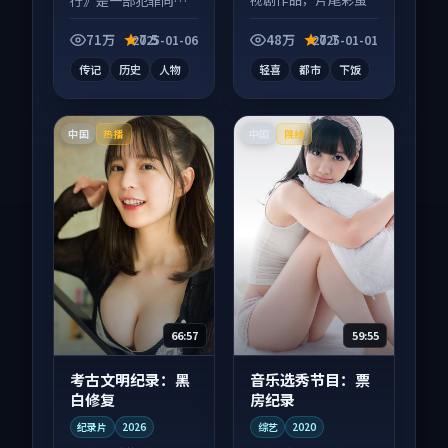
行》是一部犯罪向电
别错过，字幕区常有
影作品，以人物成长
惊喜。
为内核，情感戏份扎
71万
7.5
48万
7.7
2025-01-06
2025-01-01
实。
传记
历史
人物
轻喜
都市
下饭
中国
中国
热播
院线
66:57
59:55
考古文明纪录：黑
音乐选秀节目：票
白修复
房纪录
纪录片
2026
综艺
2020