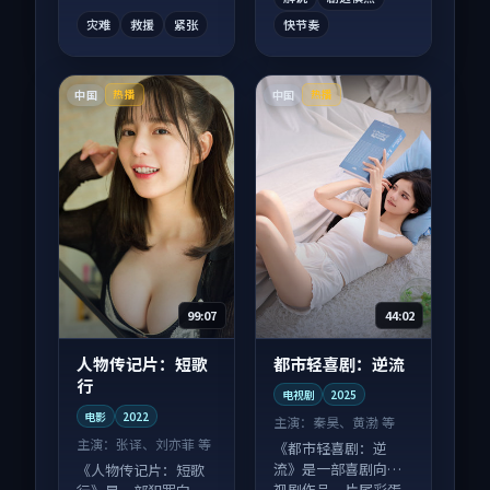
灾难
救援
紧张
快节奏
中国
中国
热播
热播
99:07
44:02
人物传记片：短歌
都市轻喜剧：逆流
行
电视剧
2025
电影
2022
主演：
秦昊、黄渤 等
主演：
张译、刘亦菲 等
《都市轻喜剧：逆
流》是一部喜剧向电
《人物传记片：短歌
视剧作品，片尾彩蛋