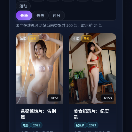
运动
最新
最热
评分
国产在线视频网站
当前类型共
100
部，展示前
24
部
法国
中国
独播
热播
88:58
60:53
悬疑惊悚片：告别
美食纪录片：纪实
篇
录
电影
2021
纪录片
2023