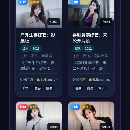
日本
日本
连载中
完结
50:51
74:34
户外生存综艺：影
喜剧竞演综艺：未
展版
公开片段
综艺
2023
综艺
2022
主演：
廖凡、秦昊 等
主演：
周迅、段奕宏 等
《户外生存综艺：影
《喜剧竞演综艺：未
展版》是一部冒险向
公开片段》是一部喜
综艺作品，人物关系
剧向综艺作品，多线
层层推进，尾声常有
叙事并行，细节值得
64万
7.4
64万
8.5
2024-08-23
2024-08-06
情绪落点。
二刷回味。
户外
生存
挑战
喜剧
竞演
欢乐
韩国
日本
院线
高分
04:43
99:01