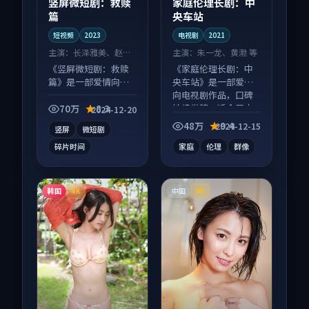
竖屏微短剧：救赎
家庭伦理长剧：中
篇
央车站
短视频
2023
电视剧
2021
主演：
长泽雅美、赵丽
主演：
朱一龙、黄渤 等
颖 等
《竖屏微短剧：救赎
《家庭伦理长剧：中
篇》是一部爱情向短
央车站》是一部爱情
视频作品，人物关系
向电视剧作品，口碑
层层推进，尾声常有
持续发酵，适合周末
70万
8.3
2024-12-20
情绪落点。
一口气刷完。
48万
9.4
2024-12-15
竖屏
微短剧
碎片时间
家庭
伦理
群像
韩国
中国
4K
4K