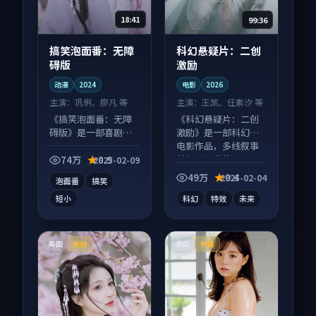
18:41
99:36
搞笑泡面番：无障
科幻悬疑片：二创
碍版
激励
动漫
2024
电影
2026
主演：
巩俐、廖凡 等
主演：
王凯、任素汐 等
《搞笑泡面番：无障
《科幻悬疑片：二创
碍版》是一部喜剧向
激励》是一部科幻向
动漫作品，人物关系
电影作品，多线叙事
层层推进，尾声常有
并行，细节值得二刷
74万
8.9
2025-02-09
情绪落点。
回味。
49万
9.4
2025-02-04
泡面番
搞笑
短小
科幻
特效
未来
美国
美国
完结
热播