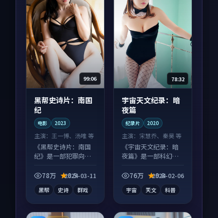
99:06
78:32
黑帮史诗片：南国
宇宙天文纪录：暗
纪
夜篇
电影
2023
纪录片
2020
主演：
王一博、汤唯 等
主演：
宋慧乔、秦昊 等
《黑帮史诗片：南国
《宇宙天文纪录：暗
纪》是一部犯罪向电
夜篇》是一部科幻向
影作品，片尾彩蛋别
纪录片作品，节奏紧
错过，字幕区常有惊
凑信息量大，适合沉
78万
8.5
76万
9.8
2024-03-11
2024-02-06
喜。
浸式追看。
黑帮
史诗
群戏
宇宙
天文
科普