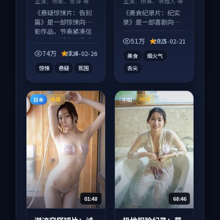
主演：
杨紫、张译 等
主演：
杨幂、堺雅人 等
《悬疑惊悚片：告别
《美食纪录片：纪实
篇》是一部惊悚向电
录》是一部喜剧向纪
影作品，节奏紧凑信
录片作品，以人物成
息量大，适合沉浸式
长为内核，情感戏份
51万
9.3
2025-02-21
追看。
扎实。
74万
7.4
2025-02-26
美食
烟火气
惊悚
悬疑
氛围
舌尖
日本
中国
独播
HDR
01:48
68:46