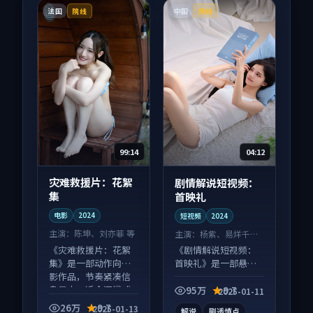
法国
中国
院线
院线
99:14
04:12
灾难救援片：花絮
剧情解说短视频：
集
首映礼
电影
2024
短视频
2024
主演：
陈坤、刘亦菲 等
主演：
杨紫、易烊千玺
等
《灾难救援片：花絮
《剧情解说短视频：
集》是一部动作向电
首映礼》是一部悬疑
影作品，节奏紧凑信
向短视频作品，类型
息量大，适合沉浸式
元素齐全，观感爽快
95万
9.7
2025-01-11
追看。
不拖沓。
26万
9.7
2025-01-13
解说
剧透慎点