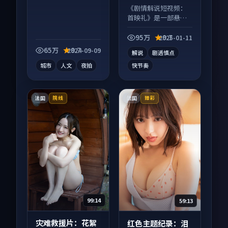
等
《剧情解说短视频：
首映礼》是一部悬疑
向短视频作品，类型
元素齐全，观感爽快
95万
9.7
2025-01-11
不拖沓。
65万
9.7
2024-09-09
解说
剧透慎点
城市
人文
夜拍
快节奏
法国
法国
院线
臻彩
99:14
59:13
灾难救援片：花絮
红色主题纪录：泪